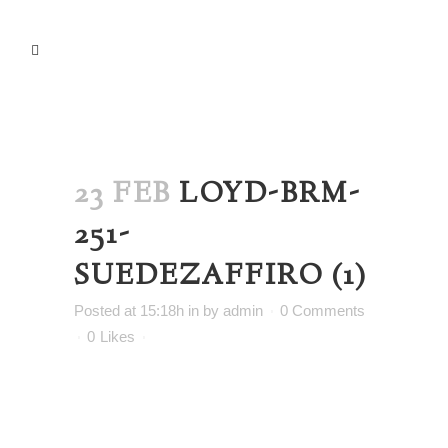
23 FEB
LOYD-BRM-
251-
SUEDEZAFFIRO (1)
Posted at 15:18h
in
by
admin
0 Comments
0
Likes