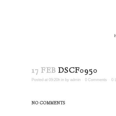
17 FEB
DSCF0950
Posted at 09:20h
in
by
admin
0 Comments
0
NO COMMENTS