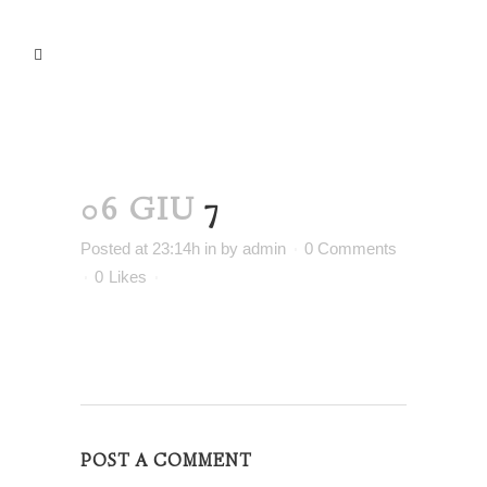
06 GIU
7
Posted at 23:14h
in
by
admin
0 Comments
0
Likes
POST A COMMENT